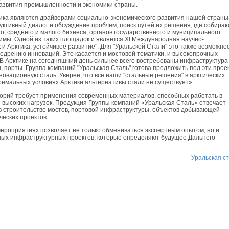
азвития промышленности и экономики страны.
ика являются драйверами социально-экономического развития нашей страны
руктивный диалог и обсуждение проблем, поиск путей их решения, где собира
о, среднего и малого бизнеса, органов государственного и муниципального
имы. Одной из таких площадок и является XI Международная научно-
и Арктика: устойчивое развитие". Для "Уральской Стали" это также возможно
недрению инноваций. Это касается и мостовой тематики, и высокопрочных
 Арктике на сегодняшний день сильнее всего востребованы инфраструктура
ы, порты. Группа компаний "Уральская Сталь" готова предложить под эти прое
вационную сталь. Уверен, что все наши "стальные решения" в арктических
стремальных условиях Арктики альтернативы стали не существует».
орий требует применения современных материалов, способных работать в
и высоких нагрузок. Продукция Группы компаний «Уральская Сталь» отвечает
в строительстве мостов, портовой инфраструктуры, объектов добывающей
еских проектов.
ероприятиях позволяет не только обмениваться экспертным опытом, но и
ых инфраструктурных проектов, которые определяют будущее Дальнего
Уральская с