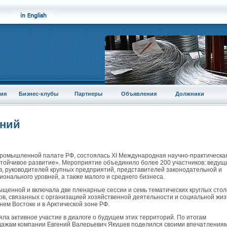
ия
Бизнес-клубы
Партнеры
Объявления
Должники
аний
о-промышленной палате РФ, состоялась XI Международная научно-практическа
стойчивое развитие». Мероприятие объединило более 200 участников: ведущ
в, руководителей крупных предприятий, представителей законодательной и
онального уровней, а также малого и среднего бизнеса.
енной и включала две пленарные сессии и семь тематических круглых стол
ов, связанных с организацией хозяйственной деятельности и социальной жи
нем Востоке и в Арктической зоне РФ.
ла активное участие в диалоге о будущем этих территорий. По итогам
дажам компании Евгений Валерьевич Якушев поделился своими впечатлениям