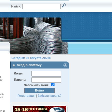
Найти:
Сегодня: 06 августа 2026г.
вход в систему
Логин:
я
Пароль:
их
Запомнить меня:
ов.
Регистрация
|
Забыли пароль?
зни
и и