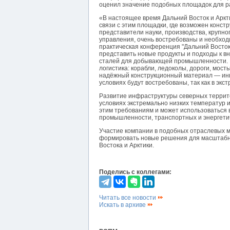
оценил значение подобных площадок для р
«В настоящее время Дальний Восток и Аркт
связи с этим площадки, где возможен конст
представители науки, производства, крупног
управления, очень востребованы и необход
практическая конференция "Дальний Восток 
представить новые продукты и подходы к в
сталей для добывающей промышленности. В
логистика: корабли, ледоколы, дороги, мост
надёжный конструкционный материал — инно
условиях будут востребованы, так как в эк
Развитие инфраструктуры северных террит
условиях экстремально низких температур 
этим требованиям и может использоваться 
промышленности, транспортных и энергетич
Участие компании в подобных отраслевых м
формировать новые решения для масштабн
Востока и Арктики.
Поделись с коллегами:
Читать все новости
Искать в архиве