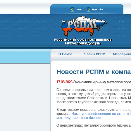
О Союзе
Члены РСПМ
Мероприят
Новости РСПМ и комп
17.03.2026
Экономике и рынку металлов пора
С таким генеральным слоганом вышел из пе
весна, а потому целый ряд интервью - с уп
представителями Северстали, Новосталь-М,
Московского трубопрокатного завода, Каме
В мартовском номере анализируются
после
кризиса.
Накануне конференции по сталям 
металлургического бизнеса.
О перспективах металлоторогового бизнеса 