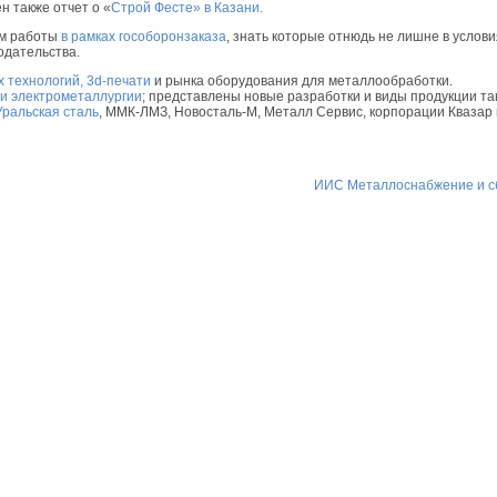
н также отчет о «
Строй Фесте» в Казани.
ям работы
в рамках гособоронзаказа
, знать которые отнюдь не лишне в услови
одательства.
 технологий, 3d-печати
и рынка оборудования для металлообработки.
ли электрометаллургии
; представлены новые разработки и виды продукции та
Уральская сталь
, ММК-ЛМЗ, Новосталь-М, Металл Сервис, корпорации Квазар 
ИИС Металлоснабжение и с