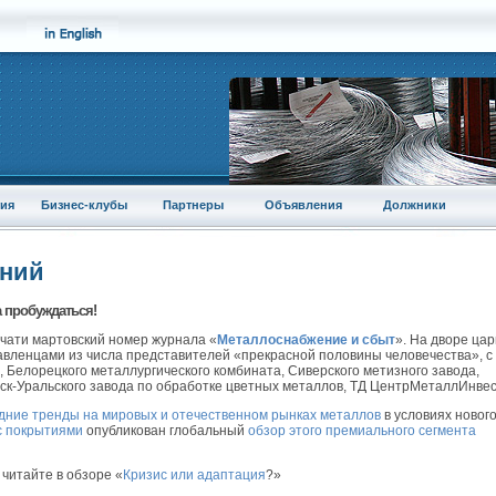
ия
Бизнес-клубы
Партнеры
Объявления
Должники
аний
 пробуждаться!
чати мартовский номер журнала «
Металлоснабжение и сбыт
». На дворе цар
равленцами из числа представителей «прекрасной половины человечества», с
 Белорецкого металлургического комбината, Сиверского метизного завода,
нск-Уральского завода по обработке цветных металлов, ТД ЦентрМеталлИнвес
дние тренды на мировых и отечественном рынках металлов
в условиях новог
с покрытиями
опубликован глобальный
обзор этого премиального сегмента
читайте в обзоре «
Кризис или адаптация
?»