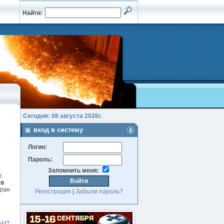
Найти:
Сегодня: 08 августа 2026г.
вход в систему
Логин:
Пароль:
;
Запомнить меня:
;
ав
тран
Регистрация
|
Забыли пароль?
АМТ