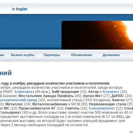
ия
Бизнес-клубы
Партнеры
Объявления
Должники
аний
 году, в ноябре, рекордное количество участников и посетителей.
 ноябре, рекордное количество участников и посетителей, среди которых
ов РАМТ:
Агрисовгаз
(40 кв.м.);
АиМ продукция
(15);
Актор
и
Алунекст
(18);
ЛД-Банком);
Фестальпине Аркада Профиль
(36);
Арлан-Мет
(27);
ДиПОС
(24);
аллургический завод
(102, коллективный стенд СУАЛ-Холдинга);
Комтех
(27)
0);
Металлес
(24);
Металлоснабжение
и МСМ (30);
Нержавеющие стали
(35)
от МС
(18);
Промснабметалл-АГ
(12);
Свитязь
(10);
Союзкомплект
(12);
Спл
Стальпрокат
(30) и др. Всего в выставке примут участие 500 компаний из 40 с
пределяет выставочные площади на 2-м этаже павильона № 57 на ВВЦ, где
ургическая выставка, на которой будет заложен хороший фундамент для
у через 2 месяца свободных площадей не останется.
Р