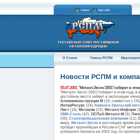
О Союзе
Члены РСПМ
Мероприят
Новости РСПМ и комп
05.07.2001
"Металл-Экспо`2001"соберет в этом
"Металл-Экспо`2001"соберет в этом году, в
достойное место займут и экспозиции член
Алюминконструкция М
(18, совместно с О
ИнтерРесурс
(24);
Каменск-Уральский мет
Лист
(18);
Метаком
(15);
Металл-Информ
(3
ОМК-Сталь
(42);
ОСПаЗ-Металл-М
(9);
Пил
(36);
Сталепромышленная компания
(12);
мира.
Металл-Экспо
в настоящее время рас
пройдет крупнейшая в России и СНГ металл
успешного бизнеса на 2002 год, по прогноз