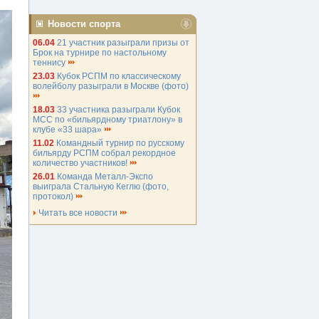
Новости спорта
06.04
21 участник разыграли призы от
Брок на турнире по настольному
теннису
23.03
Кубок РСПМ по классическому
волейболу разыграли в Москве (фото)
18.03
33 участника разыграли Кубок
МСС по «бильярдному триатлону» в
клубе «33 шара»
11.02
Командный турнир по русскому
бильярду РСПМ собрал рекордное
количество участников!
26.01
Команда Металл-Экспо
выиграла Стальную Кеглю (фото,
протокол)
Читать все новости