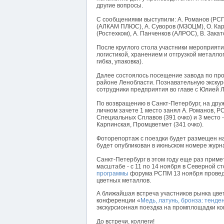
другие вопросы.
С сообщениями выступили: А. Романов (РСПМ)
(АЛКАМ ПЛЮС), А. Суворов (МЗОЦМ), О. Карп
(Ростехком), А. Панченков (АЛРОС), В. Зака
После круглого стола участники мероприят
логистикой, хранением и отгрузкой металло
гибка, упаковка).
Далее состоялось посещение завода по пр
районе Ленобласти. Познавательную экскур
сотрудники предприятия во главе с Юлией Л
По возвращению в Санкт-Петербург, на дру
личном зачете 1 место занял А. Романов, РСП
Специальных Сплавов (391 очко) и 3 место 
Карпинская, Промцветмет (341 очко).
Фоторепортаж с поездки будет размещен н
будет опубликован в июньском номере жур
Санкт-Петербург в этом году еще раз прим
масштабе - с 11 по 14 ноября в Северной с
программы
форума РСПМ 13 ноября проведе
цветных металлов.
А ближайшая встреча участников рынка цве
конференции «
Медь, латунь, бронза: тенд
экскурсионная поездка на промплощадки ко
До встречи, коллеги!