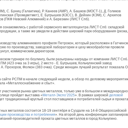
, С. Буниц (Галактика), Р. Канеев (АМР), А. Башков (МОСТ-1), Д. Голиков
инская (Промцветмет), Е. Бугрышев (КЗСС), В. Дейхин (КЭМ), С. Архипов
тов (ПКФ Невский Алюминий) и А. Березкин (ЛИСТ Спб).
ия ознакомились с работой сервисного металлоцентра ЛИСТ Спб: складской
продукции, а также же увидели в действии широкий парк оборудования (резка,
оизводству алюминиевого профиля Петрокон, который расположен в Гатчинс
сию по производству, заводской лаборатории и цеху мехобработки провели
унгул, коммерческим директором.
жеском турнире по боулингу, были разыграны награды от компании ЛИСТ Спб.
М (423 очка за 3 игры), 2 место - Е. Бугрышев, Кольчугинский завод
- А. Прохоров, Фолкон (383 очка). Среди женщин лучший результат показала О
а сайте РСПМ в начале следующей недели, а обзор по деловому мероприяти
нала «Металлоснабжение и сбыт».
ет участников рынка цветных металлов, только уже в большом и международн
толице пройдет выставка «
Металл-Экспо’2025
». В рамках широкой
деловой
т традиционный круглый стол поставщиков и потребителей сырья и прокат
тных металлов состоится 18-19 сентября в Суздале на 14-й Общероссийской
енции производства и потребления
». На второй день конференции запланиро
мпаний-производителей проката цветных металлов в город Кольчугино.