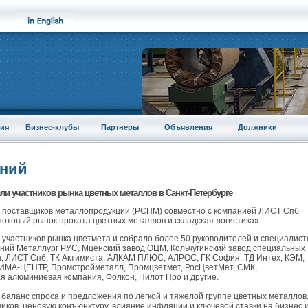
ия
Бизнес-клубы
Партнеры
Объявления
Должники
аний
и участников рынка цветных металлов в Санкт-Петербурге
юз поставщиков металлопродукции (РСПМ) совместно с компанией ЛИСТ Спб
потовый рынок проката цветных металлов и складская логистика».
участников рынка цветмета и собрало более 50 руководителей и специалист
ний Металлург РУС, Мценский завод ОЦМ, Кольчугинский завод специальных
а, ЛИСТ Спб, ТК Актимиста, АЛКАМ ПЛЮС, АЛРОС, ГК София, ТД Интех, КЭМ,
ИМА-ЦЕНТР, Промстройметалл, Промцветмет, РосЦветМет, СМК,
я алюминиевая компания, Фолкон, Пилот Про и другие.
и баланс спроса и предложения по легкой и тяжелой группе цветных металлов
иков, ценовую конъюнктуру, влияние инфляции и ключевой ставки на бизнес 