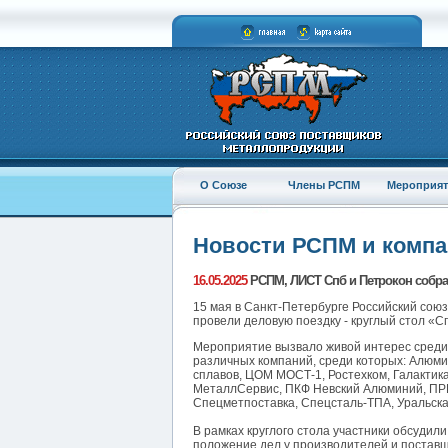
О Союзе
Члены РСПМ
Мероприят
Новости РСПМ и комп
16.05.2025
РСПМ, ЛИСТ Спб и Петрокон собрал
15 мая в Санкт-Петербурге Российский со
провели деловую поездку - круглый стол «С
Мероприятие вызвало живой интерес среди 
различных компаний, среди которых: Алюми
сплавов, ЦОМ МОСТ-1, Ростехком, Галактик
МеталлСервис, ПКФ Невский Алюминий, ПР
Спецметпоставка, Спецсталь-ТПА, Уральска
В рамках круглого стола участники обсудил
положение дел у производителей и поставщ