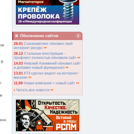
Обновление сайтов
26.01
Союзкомплект обновил свой
ком
интернет-ресурс
26.12
Стальные конструкции -
профлист полностью обновили сайт
 В
14.03
Невский Алюминий обновил сайт
и добавил новый функционал
.
13.01
КТЗ сделал акцент на интернет-
магазин
ю
11.09
Новая компания = новый сайт
Читать все новости
ом
а
вана