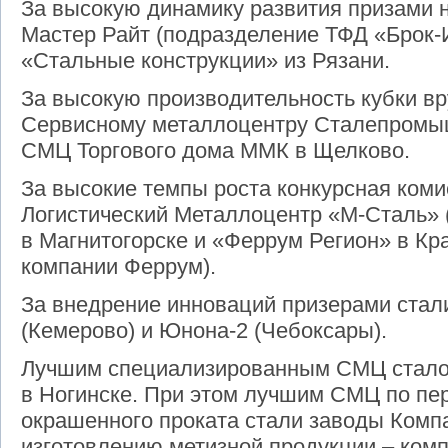
За высокую динамику развития призами 
Мастер Райт (подразделение ТФД «Брок-
«Стальные конструкции» из Рязани.
За высокую производительность кубки в
Сервисному металлоцентру Сталепромыш
СМЦ Торгового дома ММК в Щелково.
За высокие темпы роста конкурсная коми
Логистический Металлоцентр «М-Сталь» 
в Магнитогорске и «Феррум Регион» в Кра
компании Феррум).
За внедрение инноваций призерами ст
(Кемерово) и Юнона-2 (Чебоксары).
Лучшим специализированным СМЦ стало
в Ногинске. При этом лучшим СМЦ по пе
окрашенного проката стали заводы Комп
изготовлению метизной продукции – комп