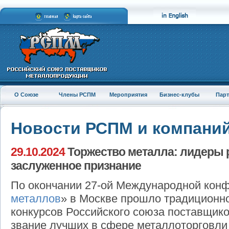
О Союзе
Члены РСПМ
Мероприятия
Бизнес-клубы
Пар
Новости РСПМ и компани
29.10.2024
Торжество металла: лидеры 
заслуженное признание
По окончании 27-ой Международной кон
металлов
» в Москве прошло традиционн
конкурсов Российского союза поставщик
звание лучших в сфере металлоторговли