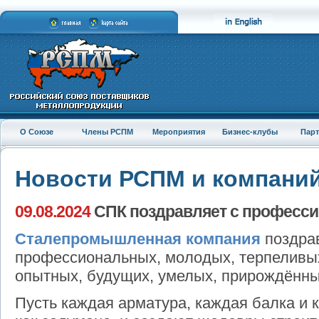
О Союзе
Члены РСПМ
Мероприятия
Бизнес-клубы
Пар
Новости РСПМ и компани
09.08.2024
СПК поздравляет с професс
Сталепромышленная компания
поздрав
профессиональных, молодых, терпеливых
опытных, будущих, умелых, прирождённы
Пусть каждая арматура, каждая балка и 