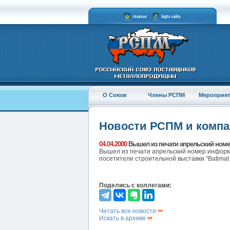
О Союзе
Члены РСПМ
Мероприят
Новости РСПМ и комп
04.04.2000
Вышел из печати апрельский номе
Вышел из печати апрельский номер информа
посетители строительной выставки "Batimat 
Поделись с коллегами:
Читать все новости
Искать в архиве