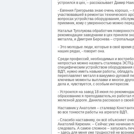
устроился в цех, – рассказывает Дамир Наи
- Евгения Григорьева знаю очень хорошо, –
участвовавшей в ремонтах технического ар
вопросах устройства оборудования, обслуж
приемник, кому с уверенностью можно перед
Наталья Туголукова обработчик поверхностн
рекомендации заводчанки в цех приняли зн
металла, и Дмитрия Берснева – стропальщи
- Это молодые люди, которые в своё время 
наших рядах, - говорит она.
Среди профессий, необходимых и востребова
непростых можно назвать сталевара ЭСПЦ-3
специфическим устройством оборудования и
ВДП, нужно иметь навыки работы, обладать
переплавляет металл в вакуумно-дуговой пе
ключевые моменты выплавки и многое другое
дела и, чувствуется, с особым интересом.
- Устроился на завод 18 июня по рекоменд
образованию я преподаватель,но работал по
железной дороге. Данила рассказал о своей
Наставник у Анатолия – сталевар Констант
во все тонкости работы на агрегате ВДП.
- Спасибо наставнику, он всё объясняет оче
Анатолий Кирюхин. – Сейчас уже начинаю по
следовать. А самое сложное – запускать пе
– здесь для меня уже трудностей не возника