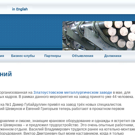
ия
Бизнес-клубы
Партнеры
Объявления
Должники
аний
 организованная на
Златоустовском металлургическом заводе
в мае, для
х кадров. В рамках данного мероприятия на завод принято уже 44 человека.
ха №1 Дамир Губайдуллин привёл на завод трёх новых специалистов.
ий Шевкунов и Евгений Григорьев теперь работают в прокатном первом
дравлике и смазке, знающие крановое оборудование и однажды я встретил св
ия Шевкунова – и предложил трудоустройство. Это очень опытные работники,
луженном отдыхе. Василий Владимирович трудился ранее на котельно-монтаж
борудования. Виктор Дмитриевич был моим наставником, когда я только