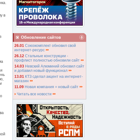
ика.
у в
в
Обновление сайтов
26.01
Союзкомплект обновил свой
интернет-ресурс
26.12
Стальные конструкции -
профлист полностью обновили сайт
ма
14.03
Невский Алюминий обновил сайт
 и
и добавил новый функционал
ень
13.01
КТЗ сделал акцент на интернет-
ю,
магазин
м
11.09
Новая компания = новый сайт
Читать все новости
По
ва
кой