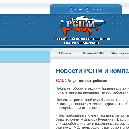
О Союзе
Члены РСПМ
Мероприят
Новости РСПМ и комп
30.11.-1
Акция, которая работает
Набирает обороты акция «Приведи друга»,
привлечения на предприятие востребованны
Начальник ремонтной службы прокатного це
Рекомендованные им Виктор Куракин, Васил
слесарями-ремонтниками.
- Нам требовались узкие специалисты по ги
бывших коллег – Виктора Куракина и Васил
они выработали стаж и находились на зас
участке ЦРМО, производил у нас ремонты о