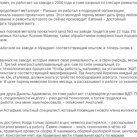
лович, он работает на заводе с 2000 года и тоже начинал со слесаря-ремонтн
 продолжает металлург – Раньше он работал в подрядной организации,
сенала нашего прокатного цеха. Этот молодой парень может дать фору любом
ивание и ремонты которого он сейчас производит. Евгений – достойный
ать трудовую вахту.
ых пороков металла прокатного цеха №3 на заводе трудится уже 22 года. По
акомых Натальи: Ксению Макееву, также обработчиком поверхностных пороко
ком.
работали на заводе и обладают соответствующим опытом, и теперь снова в
нных на заводе, которые имеют свою уникальность, и, в свою очередь, весь
. Третий электросталеплавильный цех, сам по себе уникальный, со
 технологических процессов. Чтобы работать, например, на установках ЭШП
 опытом и соответствующей квалификацией. Так Анатолий Кирюхин каждый д
чи. Он, сталевар, должен знать устройство оборудования агрегата, технологи
. В цехе парень немногим более месяца, а рассказывает о работе со знание
ации друга Данилы Адамовича, он тоже работает сталеваром установки ВДП. 
 специальности недолго – учил детей технологии, а затем трудился на
 работе, она меня заинтересовала, – объясняет Анатолий.
ин Астафьев, опытный специалист, который посвящает нового члена коллекти
нь доступно. Когда только пришёл в цех, немного растерялся, – рассказывает
этапно вникать в работу. Самое главное – знать технологию и чётко ей
чь, правильно провести сборку. Я занимаюсь сборкой-разборкой печи, центров
ет. Константин учит, как правильно вести плавильную карту, по маркам