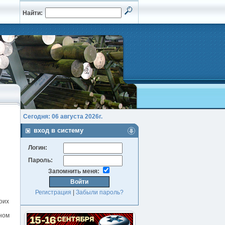
Найти:
Сегодня: 06 августа 2026г.
вход в систему
Логин:
Пароль:
Запомнить меня:
Регистрация
|
Забыли пароль?
оих
ном