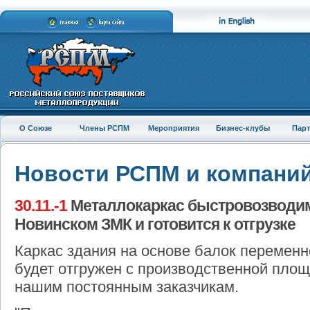
О Союзе
Члены РСПМ
Мероприятия
Бизнес-клубы
Пар
Новости РСПМ и компани
30.11.-1
Металлокаркас быстровозводимо
Новинском ЗМК и готовится к отгрузке
Каркас здания на основе балок переменн
будет отгружен c производственной пло
нашим постоянным заказчикам.